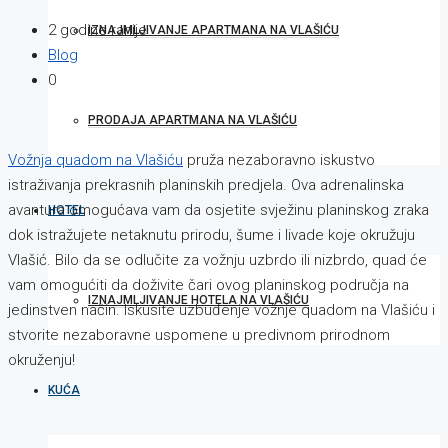
2 godine ranije
IZNAJMLJIVANJE APARTMANA NA VLAŠIĆU
Blog
0
PRODAJA APARTMANA NA VLAŠIĆU
Vožnja quadom na Vlašiću
pruža nezaboravno iskustvo
istraživanja prekrasnih planinskih predjela. Ova adrenalinska
avantura omogućava vam da osjetite svježinu planinskog zraka
HOTEL
dok istražujete netaknutu prirodu, šume i livade koje okružuju
Vlašić. Bilo da se odlučite za vožnju uzbrdo ili nizbrdo, quad će
vam omogućiti da doživite čari ovog planinskog područja na
IZNAJMLJIVANJE HOTELA NA VLAŠIĆU
jedinstven način. Iskusite uzbuđenje vožnje quadom na Vlašiću i
stvorite nezaboravne uspomene u predivnom prirodnom
okruženju!
KUĆA