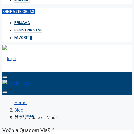
KONTAKT
KREIRAJTE OGLAS
PRIJAVA
REGISTRIRAJ SE
FAVORIT
0
HOME
Home
Blog
APARTMAN
Vožnja Quadom Vlašić
Vožnja Quadom Vlašić