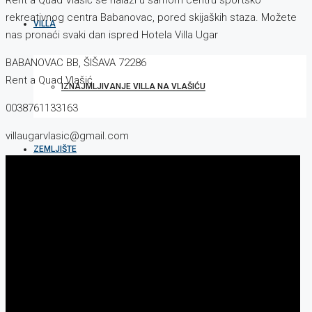
Rent a Quad Vlašić se nalazi u samom centru sportsko
rekreativnog centra Babanovac, pored skijaških staza. Možete
VILLA
nas pronaći svaki dan ispred Hotela Villa Ugar
BABANOVAC BB, ŠIŠAVA 72286
Rent a Quad Vlašić
IZNAJMLJIVANJE VILLA NA VLAŠIĆU
0038761133163
villaugarvlasic@gmail.com
ZEMLJIŠTE
ONLINE KAMERA
BLOG