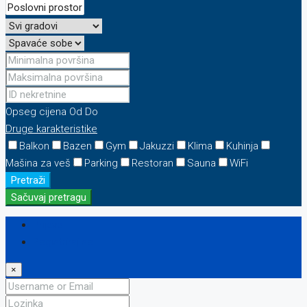
Opseg cijena
Od
Do
Druge karakteristike
Balkon
Bazen
Gym
Jakuzzi
Klima
Kuhinja
Mašina za veš
Parking
Restoran
Sauna
WiFi
Pretraži
Sačuvaj pretragu
Prijava
Registriraj se
×