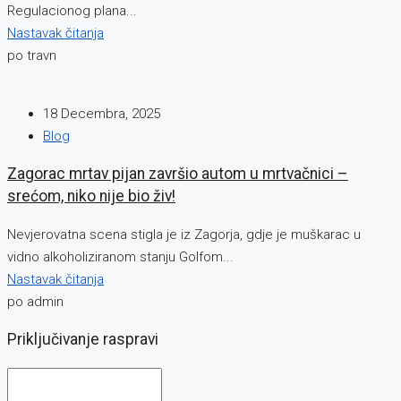
Regulacionog plana...
Nastavak čitanja
po travn
18 Decembra, 2025
Blog
Zagorac mrtav pijan završio autom u mrtvačnici –
srećom, niko nije bio živ!
Nevjerovatna scena stigla je iz Zagorja, gdje je muškarac u
vidno alkoholiziranom stanju Golfom...
Nastavak čitanja
po admin
Priključivanje raspravi