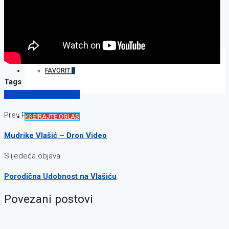
KONTAKT
FAVORIT
0
Tags
Vožnja Quadom Vlašić
Prev Post
KREIRAJTE OGLAS
Mudrike Vlašić – Dron Video
Slijedeća objava
Porodična Udobnost na Vlašiću
Povezani postovi