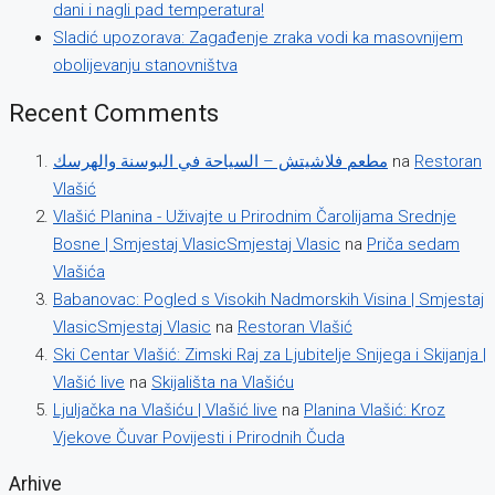
dani i nagli pad temperatura!
Sladić upozorava: Zagađenje zraka vodi ka masovnijem
obolijevanju stanovništva
Recent Comments
مطعم فلاشيتش – السياحة في البوسنة والهرسك
na
Restoran
Vlašić
Vlašić Planina - Uživajte u Prirodnim Čarolijama Srednje
Bosne | Smjestaj VlasicSmjestaj Vlasic
na
Priča sedam
Vlašića
Babanovac: Pogled s Visokih Nadmorskih Visina | Smjestaj
VlasicSmjestaj Vlasic
na
Restoran Vlašić
Ski Centar Vlašić: Zimski Raj za Ljubitelje Snijega i Skijanja |
Vlašić live
na
Skijališta na Vlašiću
Ljuljačka na Vlašiću | Vlašić live
na
Planina Vlašić: Kroz
Vjekove Čuvar Povijesti i Prirodnih Čuda
Arhive