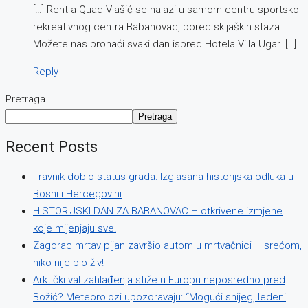
[…] Rent a Quad Vlašić se nalazi u samom centru sportsko
rekreativnog centra Babanovac, pored skijaških staza.
Možete nas pronaći svaki dan ispred Hotela Villa Ugar. […]
Reply
Pretraga
Pretraga
Recent Posts
Travnik dobio status grada: Izglasana historijska odluka u
Bosni i Hercegovini
HISTORIJSKI DAN ZA BABANOVAC – otkrivene izmjene
koje mijenjaju sve!
Zagorac mrtav pijan završio autom u mrtvačnici – srećom,
niko nije bio živ!
Arktički val zahlađenja stiže u Europu neposredno pred
Božić? Meteorolozi upozoravaju: “Mogući snijeg, ledeni