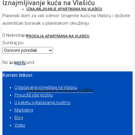
Iznajmljivanje kuća na Vlašiću
IZNAJMLJIVANJE APARTMANA NA VLAŠIĆU
Planinski dom za vaš odmor: Iznajmite kuću na Vlašiću i doživite
autentičan boravak u planinskom okruženju
0 Nekretnina
PRODAJA APARTMANA NA VLAŠIĆU
Sortiraj po:
No listing found.
HOTEL
Korisni linkovi
Oglašavanje smještaja na Vlašiću
IZNAJMLJIVANJE HOTELA NA VLAŠIĆU
Privucite više gostiju
U paketu oglašavanja nudimo
Marketing
Blog
KUĆA
Video