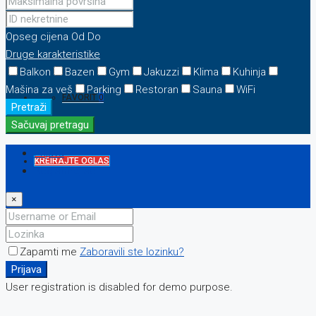
KONTAKT
Opseg cijena
Od
Do
Druge karakteristike
Balkon
Bazen
Gym
Jakuzzi
Klima
Kuhinja
Mašina za veš
Parking
Restoran
Sauna
WiFi
FAVORIT
0
Pretraži
Sačuvaj pretragu
Prijava
KREIRAJTE OGLAS
Registriraj se
×
Zapamti me
Zaboravili ste lozinku?
Prijava
User registration is disabled for demo purpose.