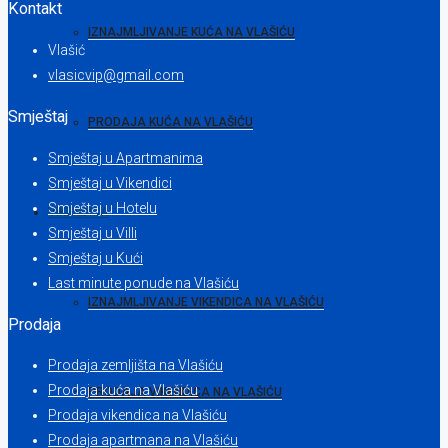
Kontakt
IZNAJMLJIVANJE KUĆA NA VLAŠIĆU
Vlašić
vlasicvip@gmail.com
Smještaj
PRODAJA KUĆA NA VLAŠIĆU
Smještaj u Apartmanima
Smještaj u Vikendici
Smještaj u Hotelu
VIKENDICA
Smještaj u Villi
Smještaj u Kući
Last minute ponude na Vlašiću
IZNAJMLJIVANJE VIKENDICA NA VLAŠIĆU
Prodaja
Prodaja zemljišta na Vlašiću
Prodaja kuća na Vlašiću
PRODAJA VIKENDICA NA VLAŠIĆU
Prodaja vikendica na Vlašiću
Prodaja apartmana na Vlašiću