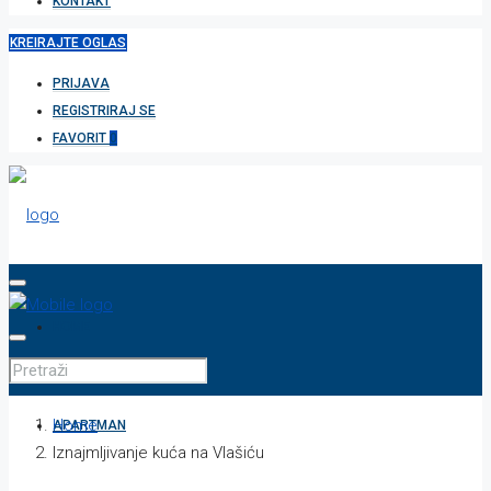
KONTAKT
KREIRAJTE OGLAS
PRIJAVA
REGISTRIRAJ SE
FAVORIT
0
HOME
Home
APARTMAN
Iznajmljivanje kuća na Vlašiću