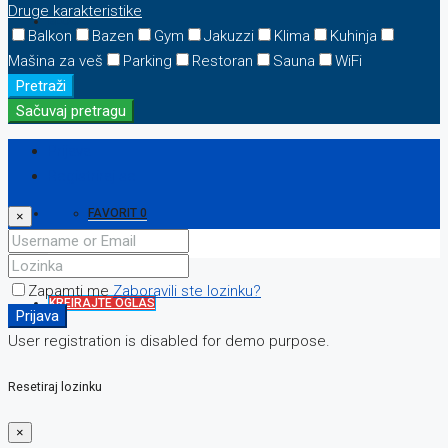
Druge karakteristike
BLOG
Balkon
Bazen
Gym
Jakuzzi
Klima
Kuhinja
Mašina za veš
Parking
Restoran
Sauna
WiFi
Pretraži
Sačuvaj pretragu
KONTAKT
Prijava
Registriraj se
FAVORIT
0
×
Zapamti me
Zaboravili ste lozinku?
KREIRAJTE OGLAS
Prijava
User registration is disabled for demo purpose.
Resetiraj lozinku
×