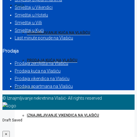
KUĆA
Smještaj u Vikendici
Smještaj u Hotelu
Smještaj u Villi
Smještaj u Kući
IZNAJMLJIVANJE KUĆA NA VLAŠIĆU
Last minute ponude na Vlašiću
Prodaja
PRODAJA KUĆA NA VLAŠIĆU
Prodaja zemljišta na Vlašiću
Prodaja kuća na Vlašiću
Prodaja vikendica na Vlašiću
Prodaja apartmana na Vlašiću
VIKENDICA
© Iznajmljivanje nekretnina Vlašić- All rights reserved
IZNAJMLJIVANJE VIKENDICA NA VLAŠIĆU
Draft Saved
×