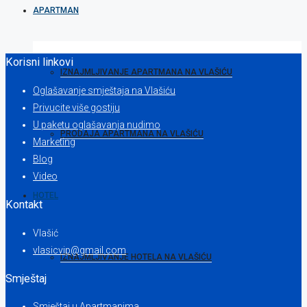
APARTMAN
Korisni linkovi
IZNAJMLJIVANJE APARTMANA NA VLAŠIĆU
Oglašavanje smještaja na Vlašiću
Privucite više gostiju
U paketu oglašavanja nudimo
PRODAJA APARTMANA NA VLAŠIĆU
Marketing
Blog
Video
HOTEL
Kontakt
Vlašić
vlasicvip@gmail.com
IZNAJMLJIVANJE HOTELA NA VLAŠIĆU
Smještaj
Smještaj u Apartmanima