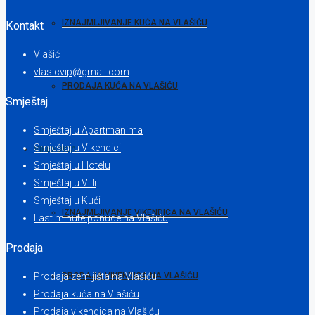
IZNAJMLJIVANJE KUĆA NA VLAŠIĆU
Kontakt
Vlašić
vlasicvip@gmail.com
PRODAJA KUĆA NA VLAŠIĆU
Smještaj
Smještaj u Apartmanima
Smještaj u Vikendici
VIKENDICA
Smještaj u Hotelu
Smještaj u Villi
Smještaj u Kući
IZNAJMLJIVANJE VIKENDICA NA VLAŠIĆU
Last minute ponude na Vlašiću
Prodaja
Prodaja zemljišta na Vlašiću
PRODAJA VIKENDICA NA VLAŠIĆU
Prodaja kuća na Vlašiću
Prodaja vikendica na Vlašiću