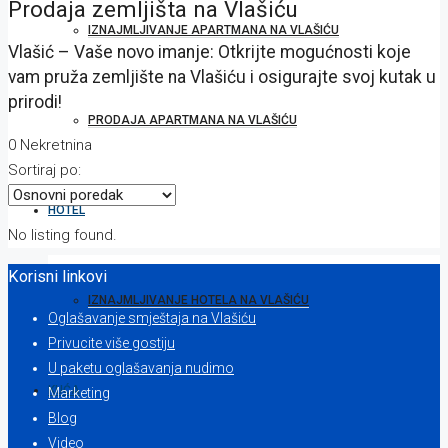
Prodaja zemljišta na Vlašiću
IZNAJMLJIVANJE APARTMANA NA VLAŠIĆU
Vlašić – Vaše novo imanje: Otkrijte mogućnosti koje
vam pruža zemljište na Vlašiću i osigurajte svoj kutak u
prirodi!
PRODAJA APARTMANA NA VLAŠIĆU
0 Nekretnina
Sortiraj po:
HOTEL
No listing found.
Korisni linkovi
IZNAJMLJIVANJE HOTELA NA VLAŠIĆU
Oglašavanje smještaja na Vlašiću
Privucite više gostiju
U paketu oglašavanja nudimo
KUĆA
Marketing
Blog
Video