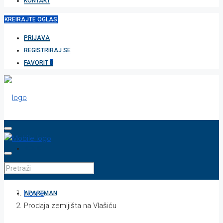
KONTAKT
KREIRAJTE OGLAS
PRIJAVA
REGISTRIRAJ SE
FAVORIT
0
HOME
Home
APARTMAN
Prodaja zemljišta na Vlašiću