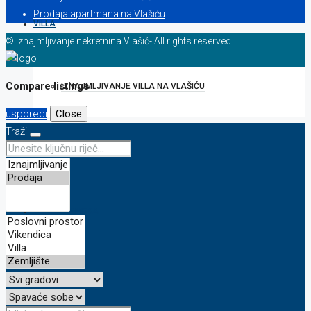
Prodaja apartmana na Vlašiću
VILLA
© Iznajmljivanje nekretnina Vlašić- All rights reserved
Compare listings
IZNAJMLJIVANJE VILLA NA VLAŠIĆU
usporedi
Close
Traži
ZEMLJIŠTE
ONLINE KAMERA
BLOG