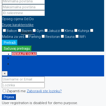
KONTAKT
Opseg cijena
Od
Do
Druge karakteristike
Balkon
Bazen
Gym
Jakuzzi
Klima
Kuhinja
FAVORIT
0
Mašina za veš
Parking
Restoran
Sauna
WiFi
Pretraži
Sačuvaj pretragu
KREIRAJTE OGLAS
Prijava
Registriraj se
×
Zapamti me
Zaboravili ste lozinku?
Prijava
User registration is disabled for demo purpose.