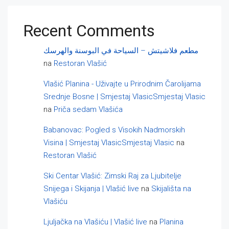
Recent Comments
مطعم فلاشيتش – السياحة في البوسنة والهرسك
na
Restoran Vlašić
Vlašić Planina - Uživajte u Prirodnim Čarolijama
Srednje Bosne | Smjestaj VlasicSmjestaj Vlasic
na
Priča sedam Vlašića
Babanovac: Pogled s Visokih Nadmorskih
Visina | Smjestaj VlasicSmjestaj Vlasic
na
Restoran Vlašić
Ski Centar Vlašić: Zimski Raj za Ljubitelje
Snijega i Skijanja | Vlašić live
na
Skijališta na
Vlašiću
Ljuljačka na Vlašiću | Vlašić live
na
Planina