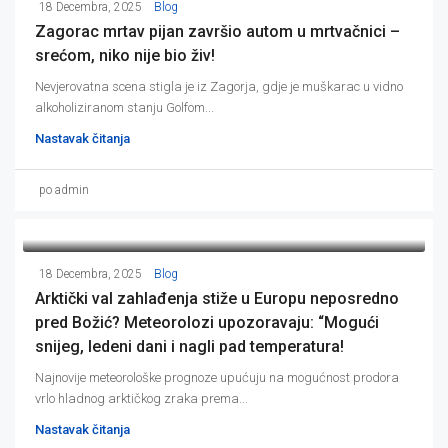
18 Decembra, 2025
Blog
Zagorac mrtav pijan završio autom u mrtvačnici –
srećom, niko nije bio živ!
Nevjerovatna scena stigla je iz Zagorja, gdje je muškarac u vidno
alkoholiziranom stanju Golfom...
Nastavak čitanja
po admin
18 Decembra, 2025
Blog
Arktički val zahlađenja stiže u Europu neposredno
pred Božić? Meteorolozi upozoravaju: “Mogući
snijeg, ledeni dani i nagli pad temperatura!
Najnovije meteorološke prognoze upućuju na mogućnost prodora
vrlo hladnog arktičkog zraka prema...
Nastavak čitanja