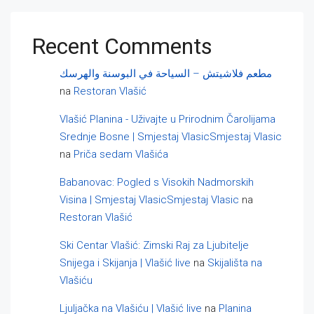
Recent Comments
مطعم فلاشيتش – السياحة في البوسنة والهرسك
na
Restoran Vlašić
Vlašić Planina - Uživajte u Prirodnim Čarolijama
Srednje Bosne | Smjestaj VlasicSmjestaj Vlasic
na
Priča sedam Vlašića
Babanovac: Pogled s Visokih Nadmorskih
Visina | Smjestaj VlasicSmjestaj Vlasic
na
Restoran Vlašić
Ski Centar Vlašić: Zimski Raj za Ljubitelje
Snijega i Skijanja | Vlašić live
na
Skijališta na
Vlašiću
Ljuljačka na Vlašiću | Vlašić live
na
Planina