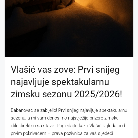
​Vlašić vas zove: Prvi snijeg
najavljuje spektakularnu
zimsku sezonu 2025/2026!
​Babanovac se zabijelio! Prvi snijeg najavljuje spektakularnu
sezonu, a mi vam donosimo najsvježije prizore zimske
idile direktno sa staze. Pogledajte kako Vlašić izgleda pod
prvim pokrivačem – prava pozivnica za vaš sljedeći