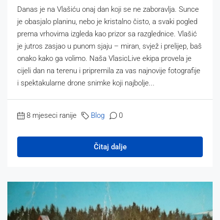
Danas je na Vlašiću onaj dan koji se ne zaboravlja. Sunce
je obasjalo planinu, nebo je kristalno čisto, a svaki pogled
prema vrhovima izgleda kao prizor sa razglednice. Vlašić
je jutros zasjao u punom sjaju – miran, svjež i prelijep, baš
onako kako ga volimo. Naša VlasicLive ekipa provela je
cijeli dan na terenu i pripremila za vas najnovije fotografije
i spektakularne drone snimke koji najbolje...
8 mjeseci ranije
Blog
0
Čitaj dalje