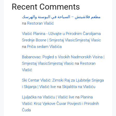
Recent Comments
مطعم فلاشيتش – السياحة في البوسنة والهرسك
na
Restoran Vlašić
Vlašić Planina - Uživajte u Prirodnim Čarolijama
Srednje Bosne | Smjestaj VlasicSmjestaj Vlasic
na
Priča sedam Vlašića
Babanovac: Pogled s Visokih Nadmorskih Visina |
Smjestaj VlasicSmjestaj Vlasic
na
Restoran
Vlašić
Ski Centar Vlašić: Zimski Raj za Ljubitelje Snijega
i Skijanja | Vlašić live
na
Skijališta na Vlašiću
Ljuljačka na Vlašiću | Vlašić live
na
Planina
Vlašić: Kroz Vjekove Čuvar Povijesti i Prirodnih
Čuda