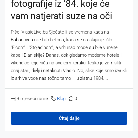
fotografije iz ’84. koje će
vam natjerati suze na oči
Piše: VlasicLive.ba ​Sjećate li se vremena kada na
Babanovcu nije bilo betona, kada se na skijanje išlo
"Fićom" i "Stojadinom", a vrhunac mode su bile vunene
kape i Elan skije? ​Danas, dok gledamo moderne hotele i
vikendice koje niču na svakom koraku, teško je zamisliti
onaj stari, divlji i netaknuti Vlašić. No, slike koje smo izvukli
iz arhive vode nas točno tamo – u zlatnu 1984....
9 mjeseci ranije
Blog
0
Čitaj dalje