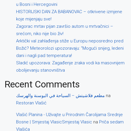
u Bosni i Hercegovini
HISTORIJSKI DAN ZA BABANOVAC – otkrivene izmjene
koje mijenjaju sve!
Zagorac mrtav pijan završio autom u mrtvačnici –
srećom, niko nije bio živ!
Arktički val zahlađenja stiže u Europu neposredno pred
Božić? Meteorolozi upozoravaju: “Mogući snijeg, ledeni
dani i nagli pad temperatura!
Sladić upozorava: Zagađenje zraka vodi ka masovnijem
obolijevanju stanovništva
Recent Comments
مطعم فلاشيتش – السياحة في البوسنة والهرسك
na
Restoran Vlašić
Vlašić Planina - Uživajte u Prirodnim Čarolijama Srednje
Bosne | Smjestaj VlasicSmjestaj Vlasic
na
Priča sedam
Vlašića