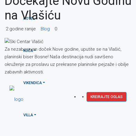
Dočekajte Novu Godinu
na Vlašiću
HOTEL
2 godine ranije
Blog
0
Za nezaboravan doček Nove godine, uputite se na Vlašić,
KUĆA
planinski biser Bosne! Naša destinacija nudi savršeno
okruženje za proslavu uz prekrasne planinske pejzaže i obilje
zabavnih aktivnosti.
VIKENDICA
KREIRAJTE OGLAS
VILLA