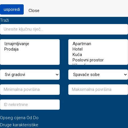
usporedi
Close
Traži
Opseg cijena
Od
Do
Druge karakteristike