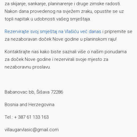
za skijanje, sankanje, planinarenje i druge zimske radosti.
Nakon dana provedenog na svježem zraku, opustite se uz
topli napitak u udobnosti vašeg smještaja.
Rezervirajte svoj smještaj na Vlašiću već danas
i pripremite se
za nezaboravan doček Nove godine u planinskom raju!
Kontaktirajte nas kako biste saznali više o našim ponudama
za doček Nove godine i rezervirali svoje mjesto za
nezaboravnu proslavu.
Babanovac bb, Šišava 72286
Bosnia and Herzegovina
Tel.: + 387 61 133 163
villaugarvlasic@gmail.com