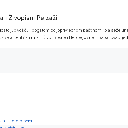
a i Živopisni Pejzaži
m, gostoljubivošću i bogatom poljoprivrednom baštinom koja seže un
a dožive autentičan ruralni život Bosne i Hercegovine. Babanovac, jed
osni i Hercegovini