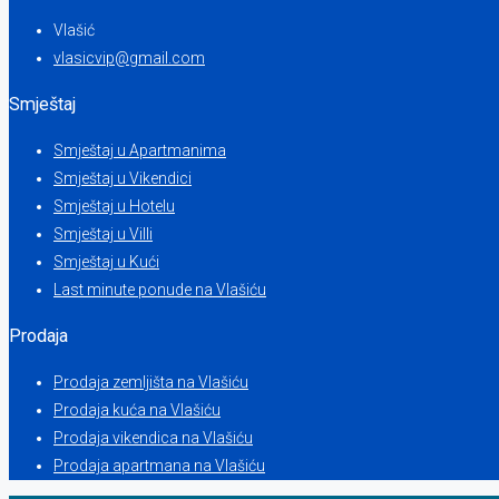
Vlašić
vlasicvip@gmail.com
Smještaj
Smještaj u Apartmanima
Smještaj u Vikendici
Smještaj u Hotelu
Smještaj u Villi
Smještaj u Kući
Last minute ponude na Vlašiću
Prodaja
Prodaja zemljišta na Vlašiću
Prodaja kuća na Vlašiću
Prodaja vikendica na Vlašiću
Prodaja apartmana na Vlašiću