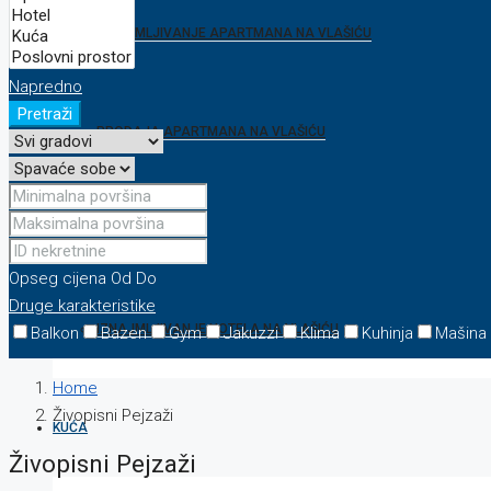
IZNAJMLJIVANJE APARTMANA NA VLAŠIĆU
Napredno
Pretraži
PRODAJA APARTMANA NA VLAŠIĆU
HOTEL
Opseg cijena
Od
Do
Druge karakteristike
IZNAJMLJIVANJE HOTELA NA VLAŠIĆU
Balkon
Bazen
Gym
Jakuzzi
Klima
Kuhinja
Mašina
Home
Živopisni Pejzaži
KUĆA
Živopisni Pejzaži