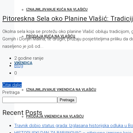
IZNAJMLJIVANJE KUĆA NA VLAŠIĆU
Pitoreskna Sela oko Planine Vlašić: Tradicij
Okolna sela koja se protežu oko planine Vlašić obiluju tradicijo
PRODAJA KUĆA NA VLAŠIĆU
Gornjih i Donjih Malina, te drugih, pružaju posjetiteljima priliku d
naseljeno je još od...
2 godine ranije
VIKENDICA
Blog
0
Čitaj dalje
IZNAJMLJIVANJE VIKENDICA NA VLAŠIĆU
Pretraga
Pretraga
Recent Posts
PRODAJA VIKENDICA NA VLAŠIĆU
Travnik dobio status grada: Izglasana historijska odluka u B