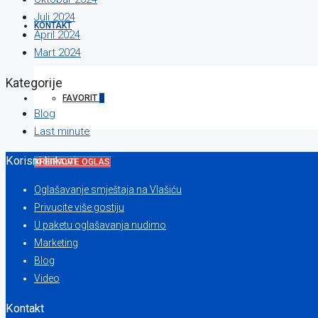
Juli 2024
KONTAKT
April 2024
Mart 2024
Kategorije
FAVORIT
0
Blog
Last minute
Korisni linkovi
KREIRAJTE OGLAS
Oglašavanje smještaja na Vlašiću
Privucite više gostiju
U paketu oglašavanja nudimo
Marketing
Blog
Video
Kontakt