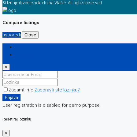
© Iznajmljivanje nekretnina Vlašić- All rights reserved
Compare listings
usporedi
Close
Prijava
Registriraj se
×
Zapamti me
Zaboravili ste lozinku?
Prijava
User registration is disabled for demo purpose.
Resetiraj lozinku
×