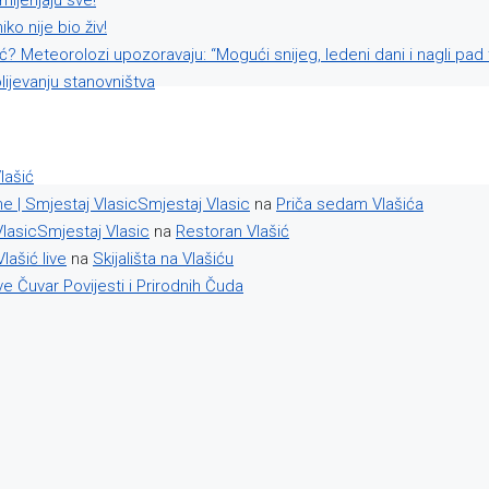
ijenjaju sve!
o nije bio živ!
ć? Meteorolozi upozoravaju: “Mogući snijeg, ledeni dani i nagli pad
ijevanju stanovništva
lašić
ne | Smjestaj VlasicSmjestaj Vlasic
na
Priča sedam Vlašića
lasicSmjestaj Vlasic
na
Restoran Vlašić
Vlašić live
na
Skijališta na Vlašiću
ve Čuvar Povijesti i Prirodnih Čuda