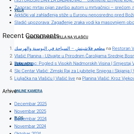
HISTORIJSKI DAN ZA BABANOVAC – otkrivene izmjene koje m
Zagorac mrtav pijan završio autom u mrtvačnici – srećom, nik
VILLA
Arktički val zahlađenja stiže u Europu neposredno pred Boži
Sladić upozorava: Zagađenje zraka vodi ka masovnijem obol
Recent Comments
IZNAJMLJIVANJE VILLA NA VLAŠIĆU
مطعم فلاشيتش – السياحة في البوسنة والهرسك
na
Restoran V
Vlašić Planina - Uživajte u Prirodnim Čarolijama Srednje Bos
Babanovac: Pogled s Visokih Nadmorskih Visina | Smjestaj V
ZEMLJIŠTE
Ski Centar Vlašić: Zimski Raj za Ljubitelje Snijega i Skijanja | 
Ljuljačka na Vlašiću | Vlašić live
na
Planina Vlašić: Kroz Vjeko
Arhive
ONLINE KAMERA
Decembar 2025
Novembar 2025
BLOG
Decembar 2024
Novembar 2024
Oktobar 2024