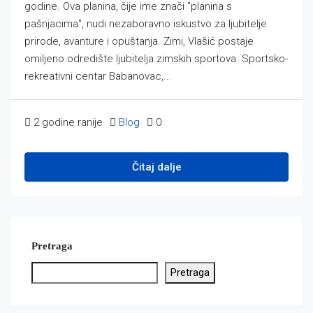
godine. Ova planina, čije ime znači "planina s
pašnjacima", nudi nezaboravno iskustvo za ljubitelje
prirode, avanture i opuštanja. Zimi, Vlašić postaje
omiljeno odredište ljubitelja zimskih sportova. Sportsko-
rekreativni centar Babanovac,...
2 godine ranije
Blog
0
Čitaj dalje
Pretraga
Pretraga