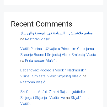
Recent Comments
مطعم فلاشيتش – السياحة في البوسنة والهرسك
na
Restoran Vlašić
Vlašić Planina - Uživajte u Prirodnim Čarolijama
Srednje Bosne | Smjestaj VlasicSmjestaj Vlasic
na
Priča sedam Vlašića
Babanovac: Pogled s Visokih Nadmorskih
Visina | Smjestaj VlasicSmjestaj Vlasic
na
Restoran Vlašić
Ski Centar Vlašić: Zimski Raj za Ljubitelje
Snijega i Skijanja | Vlašić live
na
Skijališta na
Vlašiću