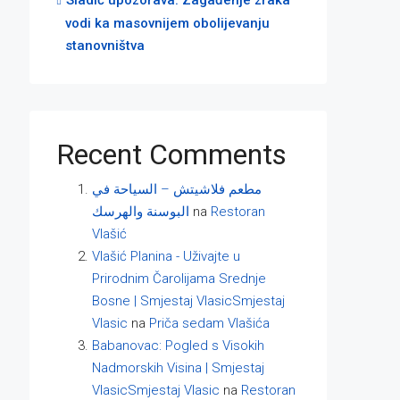
Sladić upozorava: Zagađenje zraka
vodi ka masovnijem obolijevanju
stanovništva
Recent Comments
مطعم فلاشيتش – السياحة في
البوسنة والهرسك
na
Restoran
Vlašić
Vlašić Planina - Uživajte u
Prirodnim Čarolijama Srednje
Bosne | Smjestaj VlasicSmjestaj
Vlasic
na
Priča sedam Vlašića
Babanovac: Pogled s Visokih
Nadmorskih Visina | Smjestaj
VlasicSmjestaj Vlasic
na
Restoran