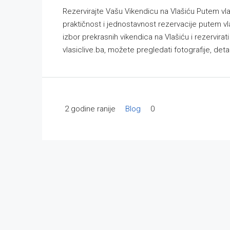
Rezervirajte Vašu Vikendicu na Vlašiću Putem vla
praktičnost i jednostavnost rezervacije putem vl
izbor prekrasnih vikendica na Vlašiću i rezervira
vlasiclive.ba, možete pregledati fotografije, detalj
2 godine ranije
Blog
0