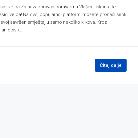
siclive.ba Za nezaboravan boravak na Vlašiću, iskoristite
asiclive.ba! Na ovoj popularnoj platformi možete pronaći širok
ti svoj savršen smještaj u samo nekoliko klikova. Kroz
an opis i...
Čitaj dalje