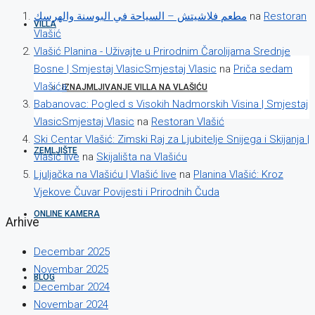
مطعم فلاشيتش – السياحة في البوسنة والهرسك
na
Restoran
VILLA
Vlašić
Vlašić Planina - Uživajte u Prirodnim Čarolijama Srednje
Bosne | Smjestaj VlasicSmjestaj Vlasic
na
Priča sedam
Vlašića
IZNAJMLJIVANJE VILLA NA VLAŠIĆU
Babanovac: Pogled s Visokih Nadmorskih Visina | Smjestaj
VlasicSmjestaj Vlasic
na
Restoran Vlašić
Ski Centar Vlašić: Zimski Raj za Ljubitelje Snijega i Skijanja |
ZEMLJIŠTE
Vlašić live
na
Skijališta na Vlašiću
Ljuljačka na Vlašiću | Vlašić live
na
Planina Vlašić: Kroz
Vjekove Čuvar Povijesti i Prirodnih Čuda
ONLINE KAMERA
Arhive
Decembar 2025
Novembar 2025
BLOG
Decembar 2024
Novembar 2024