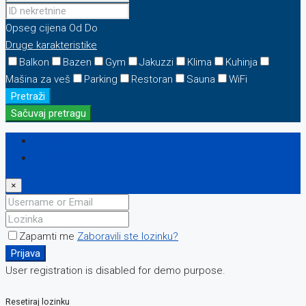
Opseg cijena
Od
Do
Druge karakteristike
Balkon
Bazen
Gym
Jakuzzi
Klima
Kuhinja
Mašina za veš
Parking
Restoran
Sauna
WiFi
Pretraži
Sačuvaj pretragu
Prijava
Registriraj se
×
Zapamti me
Zaboravili ste lozinku?
Prijava
User registration is disabled for demo purpose.
Resetiraj lozinku