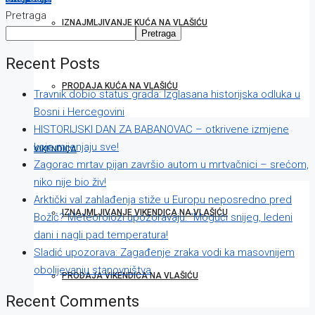
Pretraga
IZNAJMLJIVANJE KUĆA NA VLAŠIĆU
Pretraga
Recent Posts
PRODAJA KUĆA NA VLAŠIĆU
Travnik dobio status grada: Izglasana historijska odluka u
Bosni i Hercegovini
HISTORIJSKI DAN ZA BABANOVAC – otkrivene izmjene
koje mijenjaju sve!
VIKENDICA
Zagorac mrtav pijan završio autom u mrtvačnici – srećom,
niko nije bio živ!
Arktički val zahlađenja stiže u Europu neposredno pred
IZNAJMLJIVANJE VIKENDICA NA VLAŠIĆU
Božić? Meteorolozi upozoravaju: “Mogući snijeg, ledeni
dani i nagli pad temperatura!
Sladić upozorava: Zagađenje zraka vodi ka masovnijem
obolijevanju stanovništva
PRODAJA VIKENDICA NA VLAŠIĆU
Recent Comments