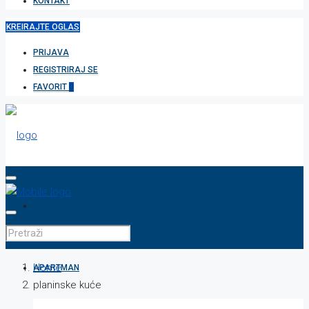
KONTAKT
KREIRAJTE OGLAS
PRIJAVA
REGISTRIRAJ SE
FAVORIT
0
HOME
Home
APARTMAN
planinske kuće