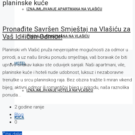
planinske kuće
IZNAJMLJIVANJE APARTMANA NA VLAŠIĆU
Pronađite Savršen Smještaj na Vlašiću za
Vaš Idiličan Odmor!
PRODAJA APARTMANA NA VLAŠIĆU
Planinski vrh Vlašić pruža nevjerojatne mogućnosti za odmor u
prirodi, a uz našu široku ponudu smještaja, vaš boravak će biti
HOTEL
upravo onakav kakav ste oduvijek sanjali. Naši apartmani, vile,
planinske kuće i hoteli nude udobnost, luksuz i nezaboravne
trenutke u srcu planinskog raja. Bez obzira tražite li miran vikend
bijeg, aktivni odmor ili romantični bijeg u prirodu, naša raznolika
IZNAJMLJIVANJE HOTELA NA VLAŠIĆU
ponuda...
2 godine ranije
Blog
KUĆA
0
Čitaj dalje