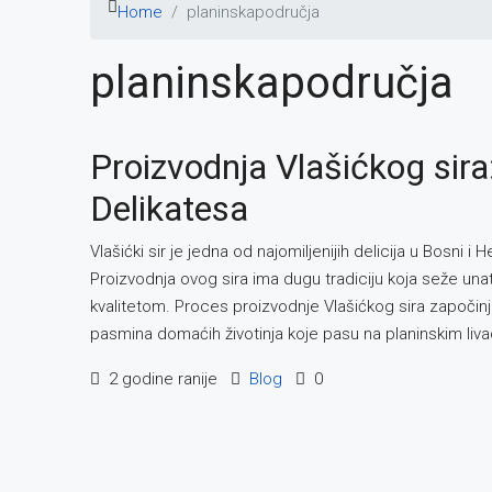
Home
planinskapodručja
planinskapodručja
Proizvodnja Vlašićkog sir
Delikatesa
Vlašićki sir je jedna od najomiljenijih delicija u Bosni
Proizvodnja ovog sira ima dugu tradiciju koja seže una
kvalitetom. Proces proizvodnje Vlašićkog sira započin
pasmina domaćih životinja koje pasu na planinskim liv
2 godine ranije
Blog
0