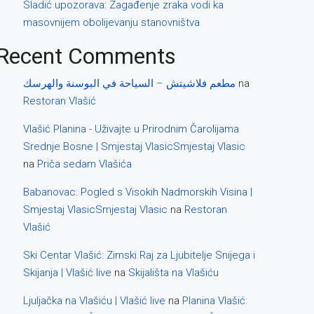
Sladić upozorava: Zagađenje zraka vodi ka
masovnijem obolijevanju stanovništva
Recent Comments
مطعم فلاشيتش – السياحة في البوسنة والهرسك
na
Restoran Vlašić
Vlašić Planina - Uživajte u Prirodnim Čarolijama
Srednje Bosne | Smjestaj VlasicSmjestaj Vlasic
na
Priča sedam Vlašića
Babanovac: Pogled s Visokih Nadmorskih Visina |
Smjestaj VlasicSmjestaj Vlasic
na
Restoran
Vlašić
Ski Centar Vlašić: Zimski Raj za Ljubitelje Snijega i
Skijanja | Vlašić live
na
Skijališta na Vlašiću
Ljuljačka na Vlašiću | Vlašić live
na
Planina Vlašić: