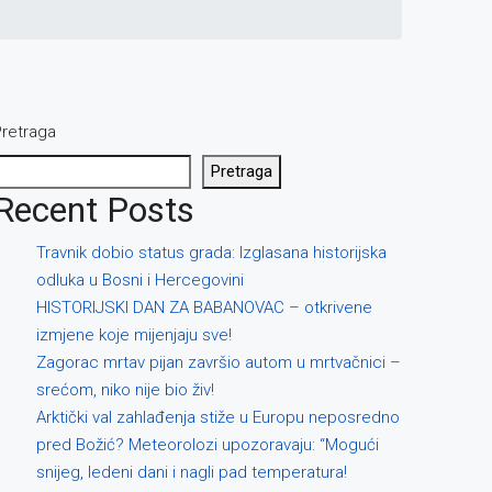
retraga
Pretraga
Recent Posts
Travnik dobio status grada: Izglasana historijska
odluka u Bosni i Hercegovini
HISTORIJSKI DAN ZA BABANOVAC – otkrivene
izmjene koje mijenjaju sve!
Zagorac mrtav pijan završio autom u mrtvačnici –
srećom, niko nije bio živ!
Arktički val zahlađenja stiže u Europu neposredno
pred Božić? Meteorolozi upozoravaju: “Mogući
snijeg, ledeni dani i nagli pad temperatura!