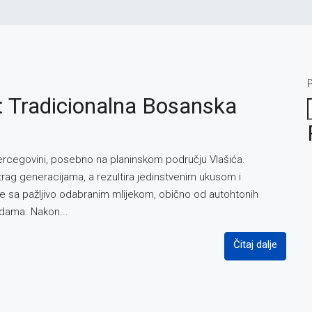
P
a: Tradicionalna Bosanska
 i Hercegovini, posebno na planinskom području Vlašića.
trag generacijama, a rezultira jedinstvenim ukusom i
je sa pažljivo odabranim mlijekom, obično od autohtonih
adama. Nakon...
Čitaj dalje