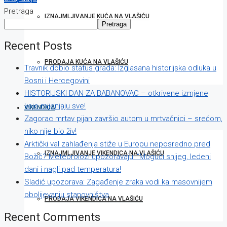
Pretraga
IZNAJMLJIVANJE KUĆA NA VLAŠIĆU
Pretraga
Recent Posts
PRODAJA KUĆA NA VLAŠIĆU
Travnik dobio status grada: Izglasana historijska odluka u
Bosni i Hercegovini
HISTORIJSKI DAN ZA BABANOVAC – otkrivene izmjene
koje mijenjaju sve!
VIKENDICA
Zagorac mrtav pijan završio autom u mrtvačnici – srećom,
niko nije bio živ!
Arktički val zahlađenja stiže u Europu neposredno pred
IZNAJMLJIVANJE VIKENDICA NA VLAŠIĆU
Božić? Meteorolozi upozoravaju: “Mogući snijeg, ledeni
dani i nagli pad temperatura!
Sladić upozorava: Zagađenje zraka vodi ka masovnijem
obolijevanju stanovništva
PRODAJA VIKENDICA NA VLAŠIĆU
Recent Comments