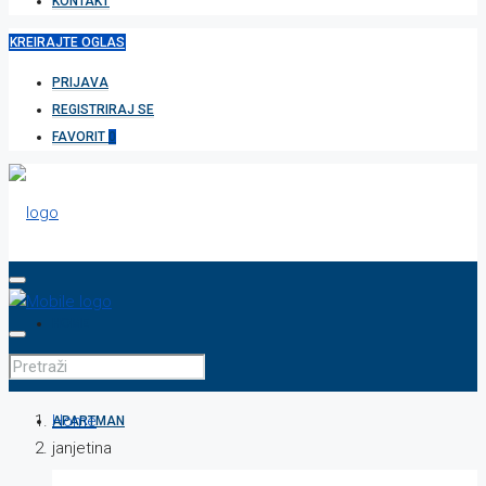
KONTAKT
KREIRAJTE OGLAS
PRIJAVA
REGISTRIRAJ SE
FAVORIT
0
HOME
Home
APARTMAN
janjetina