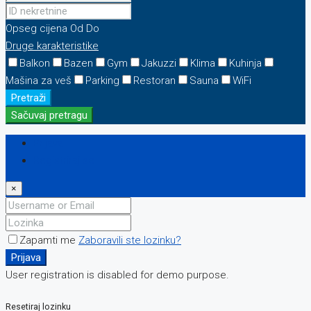
Opseg cijena
Od
Do
Druge karakteristike
Balkon
Bazen
Gym
Jakuzzi
Klima
Kuhinja
Mašina za veš
Parking
Restoran
Sauna
WiFi
Pretraži
Sačuvaj pretragu
Prijava
Registriraj se
×
Zapamti me
Zaboravili ste lozinku?
Prijava
User registration is disabled for demo purpose.
Resetiraj lozinku