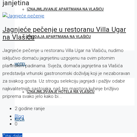
janjetina
IZNAJMLJIVANJE APARTMANA NA VLAŠIĆU
Jagnjeće pečenje u restoranu Villa Ugar
na Vlašiću
PRODAJA APARTMANA NA VLAŠIĆU
Jagnjeće pečenje u restoranu Villa Ugar na Vlašiću, nudimo
isključivo domaću jagnjetinu uzgojenu na ovim pitomim
HOTEL
planinskim padinama. Svježa, domaća jagnjetina sa Vlašića
predstavlja vrhunski gastronomski doživljaj koji je nezaboravan
za svakog gosta. Uz strogu selekciju jagnjadi i pažljiv odabir
najkvalitetnijih sastojaka, naš tim majstora kuhinje brižljivo
IZNAJMLJIVANJE HOTELA NA VLAŠIĆU
priprema svako jelo kako bi...
2 godine ranije
Blog
KUĆA
0
Čitaj dalje