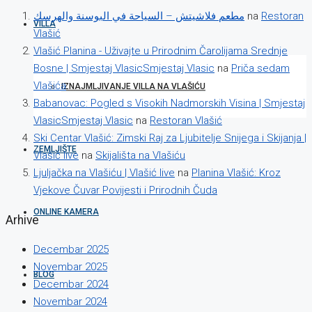
مطعم فلاشيتش – السياحة في البوسنة والهرسك
na
Restoran
VILLA
Vlašić
Vlašić Planina - Uživajte u Prirodnim Čarolijama Srednje
Bosne | Smjestaj VlasicSmjestaj Vlasic
na
Priča sedam
Vlašića
IZNAJMLJIVANJE VILLA NA VLAŠIĆU
Babanovac: Pogled s Visokih Nadmorskih Visina | Smjestaj
VlasicSmjestaj Vlasic
na
Restoran Vlašić
Ski Centar Vlašić: Zimski Raj za Ljubitelje Snijega i Skijanja |
ZEMLJIŠTE
Vlašić live
na
Skijališta na Vlašiću
Ljuljačka na Vlašiću | Vlašić live
na
Planina Vlašić: Kroz
Vjekove Čuvar Povijesti i Prirodnih Čuda
ONLINE KAMERA
Arhive
Decembar 2025
Novembar 2025
BLOG
Decembar 2024
Novembar 2024