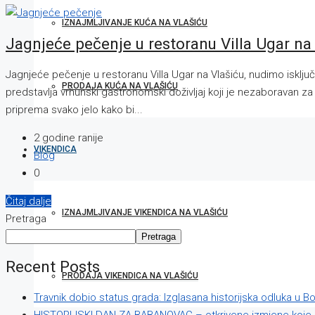
IZNAJMLJIVANJE KUĆA NA VLAŠIĆU
Jagnjeće pečenje u restoranu Villa Ugar na
Jagnjeće pečenje u restoranu Villa Ugar na Vlašiću, nudimo isklj
PRODAJA KUĆA NA VLAŠIĆU
predstavlja vrhunski gastronomski doživljaj koji je nezaboravan za s
priprema svako jelo kako bi...
2 godine ranije
VIKENDICA
Blog
0
Čitaj dalje
IZNAJMLJIVANJE VIKENDICA NA VLAŠIĆU
Pretraga
Pretraga
Recent Posts
PRODAJA VIKENDICA NA VLAŠIĆU
Travnik dobio status grada: Izglasana historijska odluka u B