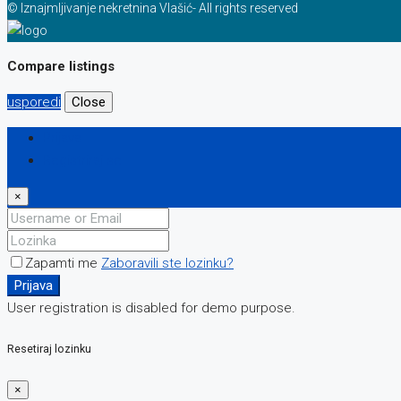
© Iznajmljivanje nekretnina Vlašić- All rights reserved
Compare listings
usporedi
Close
Prijava
Registriraj se
×
Zapamti me
Zaboravili ste lozinku?
Prijava
User registration is disabled for demo purpose.
Resetiraj lozinku
×