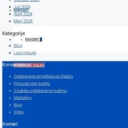
Juli 2024
KONTAKT
April 2024
Mart 2024
Kategorije
FAVORIT
0
Blog
Last minute
Korisni linkovi
KREIRAJTE OGLAS
Oglašavanje smještaja na Vlašiću
Privucite više gostiju
U paketu oglašavanja nudimo
Marketing
Blog
Video
Kontakt