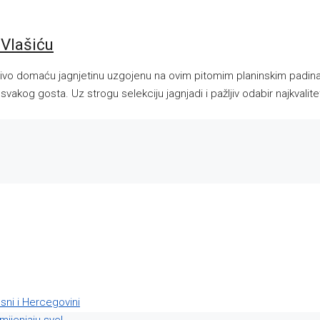
 Vlašiću
učivo domaću jagnjetinu uzgojenu na ovim pitomim planinskim padin
vakog gosta. Uz strogu selekciju jagnjadi i pažljiv odabir najkvalitetn
osni i Hercegovini