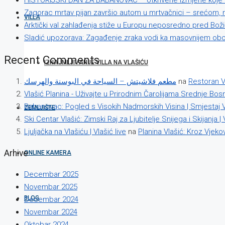
HISTORIJSKI DAN ZA BABANOVAC – otkrivene izmjene koje m
Zagorac mrtav pijan završio autom u mrtvačnici – srećom, nik
VILLA
Arktički val zahlađenja stiže u Europu neposredno pred Boži
Sladić upozorava: Zagađenje zraka vodi ka masovnijem obol
Recent Comments
IZNAJMLJIVANJE VILLA NA VLAŠIĆU
مطعم فلاشيتش – السياحة في البوسنة والهرسك
na
Restoran V
Vlašić Planina - Uživajte u Prirodnim Čarolijama Srednje Bos
Babanovac: Pogled s Visokih Nadmorskih Visina | Smjestaj V
ZEMLJIŠTE
Ski Centar Vlašić: Zimski Raj za Ljubitelje Snijega i Skijanja | 
Ljuljačka na Vlašiću | Vlašić live
na
Planina Vlašić: Kroz Vjeko
Arhive
ONLINE KAMERA
Decembar 2025
Novembar 2025
BLOG
Decembar 2024
Novembar 2024
Oktobar 2024