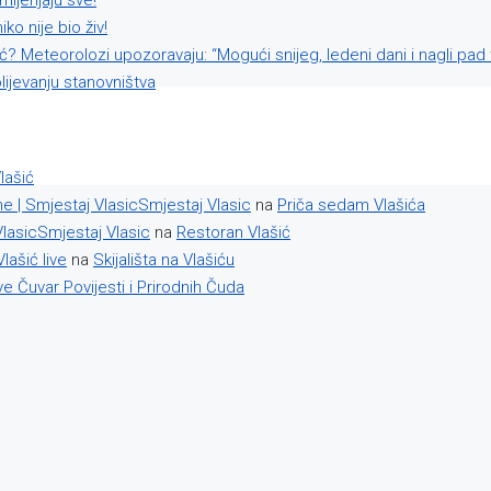
ijenjaju sve!
o nije bio živ!
ć? Meteorolozi upozoravaju: “Mogući snijeg, ledeni dani i nagli pad
ijevanju stanovništva
lašić
ne | Smjestaj VlasicSmjestaj Vlasic
na
Priča sedam Vlašića
lasicSmjestaj Vlasic
na
Restoran Vlašić
Vlašić live
na
Skijališta na Vlašiću
ve Čuvar Povijesti i Prirodnih Čuda