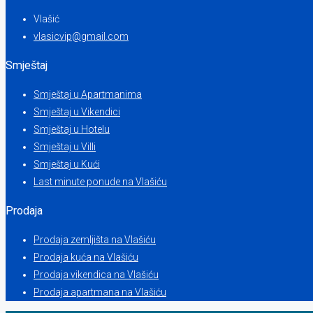
Vlašić
vlasicvip@gmail.com
Smještaj
Smještaj u Apartmanima
Smještaj u Vikendici
Smještaj u Hotelu
Smještaj u Villi
Smještaj u Kući
Last minute ponude na Vlašiću
Prodaja
Prodaja zemljišta na Vlašiću
Prodaja kuća na Vlašiću
Prodaja vikendica na Vlašiću
Prodaja apartmana na Vlašiću