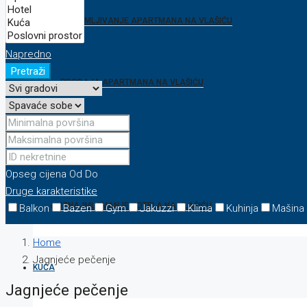
IZNAJMLJIVANJE APARTMANA NA VLAŠIĆU
Napredno
Pretraži
PRODAJA APARTMANA NA VLAŠIĆU
HOTEL
Opseg cijena
Od
Do
Druge karakteristike
IZNAJMLJIVANJE HOTELA NA VLAŠIĆU
Balkon
Bazen
Gym
Jakuzzi
Klima
Kuhinja
Mašina
Home
Jagnjeće pečenje
KUĆA
Jagnjeće pečenje