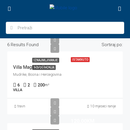
6
Results Found
Sortiraj po:
ISTAKNUTO
IZNAJMLJIVANJE
Villa Maglić Vlašić
NOVOGRADNJA
Mudrike, Bosna i Hercegovina
6
2
200
m²
VILLA
travn
10 mjeseci ranije
120,00KM