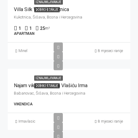
IZNAJMLJIVANJE
Villa Silk Vlasic Kukotnica
DOBRO STANJE
Kukotnica, Šišava, Bosna i Hercegovina
1
1
25
m²
APARTMAN
Minel
8 mjeseci ranije
IZNAJMLJIVANJE
Najam vikend kuće na Vlašiću Irma
DOBRO STANJE
Babanovac, Šišava, Bosna i Hercegovina
VIKENDICA
Irmavlasic
8 mjeseci ranije