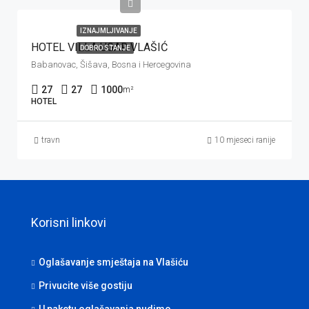
IZNAJMLJIVANJE
HOTEL VILLA UGAR VLAŠIĆ
DOBRO STANJE
Babanovac, Šišava, Bosna i Hercegovina
27
27
1000
m²
HOTEL
travn
10 mjeseci ranije
Korisni linkovi
Oglašavanje smještaja na Vlašiću
Privucite više gostiju