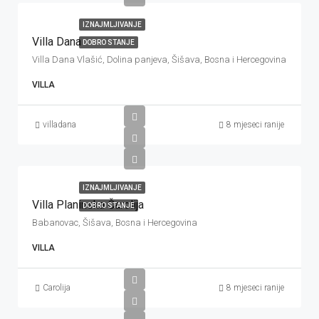
IZNAJMLJIVANJE
Villa Dana
DOBRO STANJE
Villa Dana Vlašić, Dolina panjeva, Šišava, Bosna i Hercegovina
VILLA
villadana
8 mjeseci ranije
IZNAJMLJIVANJE
Villa Planinska Čarolija
DOBRO STANJE
Babanovac, Šišava, Bosna i Hercegovina
VILLA
Carolija
8 mjeseci ranije