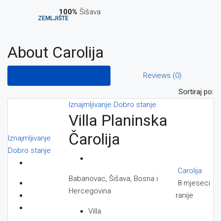
100%
Šišava
ZEMLJIŠTE
About Carolija
ONLINE KAMERA
Objave (1)
Reviews (0)
Sortiraj po:
Iznajmljivanje
Dobro stanje
Villa Planinska
BLOG
Čarolija
Iznajmljivanje
Dobro stanje
Carolija
KONTAKT
Babanovac, Šišava, Bosna i
8 mjeseci
Hercegovina
ranije
Villa