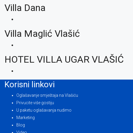
Villa Dana
Villa Maglić Vlašić
HOTEL VILLA UGAR VLAŠIĆ
Korisni linkovi
Oglašavanje smještaja na Vlašiću
Privucite više gostiju
U paketu oglašavanja nudimo
Marketing
Blog
Video