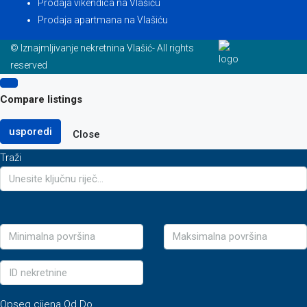
Prodaja vikendica na Vlašiću
Prodaja apartmana na Vlašiću
© Iznajmljivanje nekretnina Vlašić- All rights
reserved
Compare listings
usporedi
Close
Traži
Opseg cijena
Od
Do