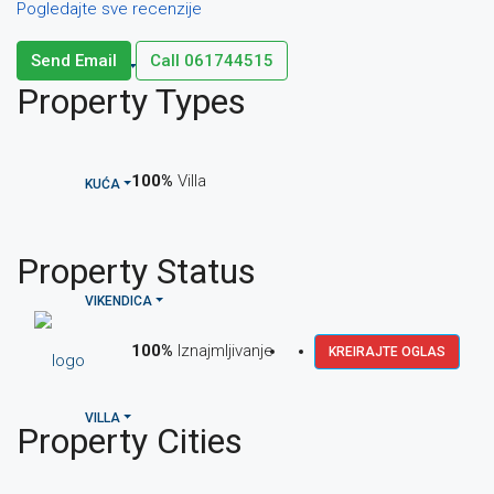
Pogledajte sve recenzije
Send Email
Call
061744515
HOTEL
Property
Types
100%
Villa
KUĆA
Property
Status
VIKENDICA
100%
Iznajmljivanje
KREIRAJTE OGLAS
VILLA
Property
Cities