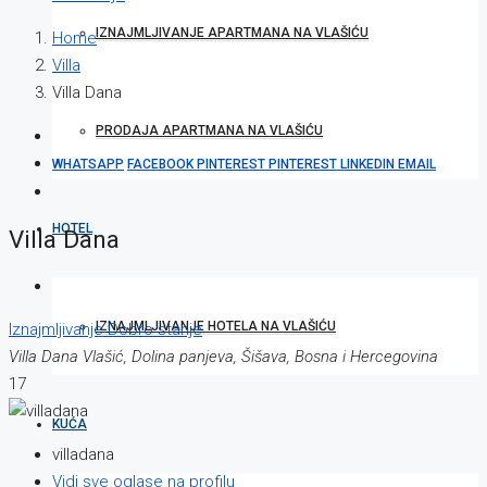
IZNAJMLJIVANJE APARTMANA NA VLAŠIĆU
Home
Villa
Villa Dana
PRODAJA APARTMANA NA VLAŠIĆU
WHATSAPP
FACEBOOK
PINTEREST
PINTEREST
LINKEDIN
EMAIL
HOTEL
Villa Dana
IZNAJMLJIVANJE HOTELA NA VLAŠIĆU
Iznajmljivanje
Dobro stanje
Villa Dana Vlašić, Dolina panjeva, Šišava, Bosna i Hercegovina
17
KUĆA
villadana
Vidi sve oglase na profilu