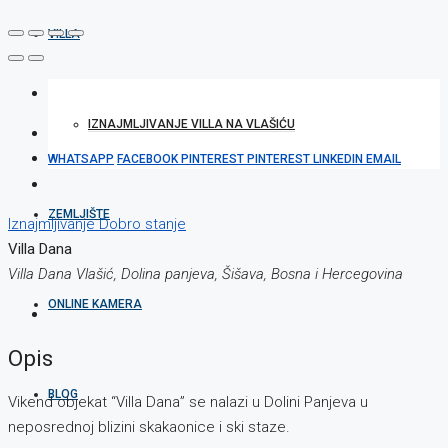
VILLA
IZNAJMLJIVANJE VILLA NA VLAŠIĆU
WHATSAPP
FACEBOOK
PINTEREST
PINTEREST
LINKEDIN
EMAIL
ZEMLJIŠTE
Iznajmljivanje
Dobro stanje
Villa Dana
Villa Dana Vlašić, Dolina panjeva, Šišava, Bosna i Hercegovina
ONLINE KAMERA
Opis
BLOG
Vikend objekat “Villa Dana” se nalazi u Dolini Panjeva u
neposrednoj blizini skakaonice i ski staze.