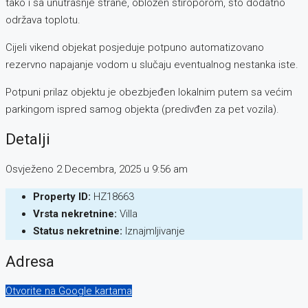
tako i sa unutrašnje strane, obložen stiroporom, što dodatno
održava toplotu.
Cijeli vikend objekat posjeduje potpuno automatizovano
rezervno napajanje vodom u slučaju eventualnog nestanka iste.
Potpuni prilaz objektu je obezbjeđen lokalnim putem sa većim
parkingom ispred samog objekta (predivđen za pet vozila).
Detalji
Osvježeno 2 Decembra, 2025 u 9:56 am
Property ID:
HZ18663
Vrsta nekretnine:
Villa
Status nekretnine:
Iznajmljivanje
Adresa
Otvorite na Google kartama