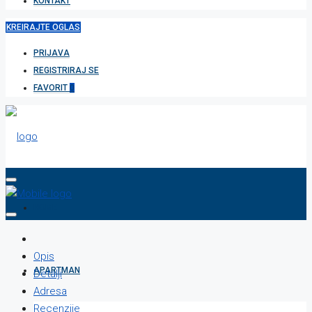
KONTAKT
KREIRAJTE OGLAS
PRIJAVA
REGISTRIRAJ SE
FAVORIT
0
HOME
Opis
APARTMAN
Detalji
Adresa
Recenzije