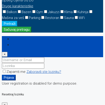
Opseg cijena
Od
Do
Druge karakteristike
Balkon
Bazen
Gym
Jakuzzi
Klima
Kuhinja
Mašina za veš
Parking
Restoran
Sauna
WiFi
Pretraži
Sačuvaj pretragu
Prijava
Registriraj se
×
Zapamti me
Zaboravili ste lozinku?
Prijava
User registration is disabled for demo purpose.
Resetiraj lozinku
×