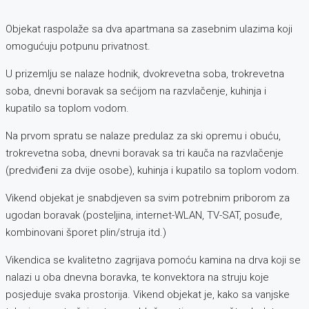
Objekat raspolaže sa dva apartmana sa zasebnim ulazima koji
omogućuju potpunu privatnost.
U prizemlju se nalaze hodnik, dvokrevetna soba, trokrevetna
soba, dnevni boravak sa sećijom na razvlačenje, kuhinja i
kupatilo sa toplom vodom.
Na prvom spratu se nalaze predulaz za ski opremu i obuću,
trokrevetna soba, dnevni boravak sa tri kauča na razvlačenje
(predviđeni za dvije osobe), kuhinja i kupatilo sa toplom vodom.
Vikend objekat je snabdjeven sa svim potrebnim priborom za
ugodan boravak (posteljina, internet-WLAN, TV-SAT, posuđe,
kombinovani šporet plin/struja itd.)
Vikendica se kvalitetno zagrijava pomoću kamina na drva koji se
nalazi u oba dnevna boravka, te konvektora na struju koje
posjeduje svaka prostorija. Vikend objekat je, kako sa vanjske