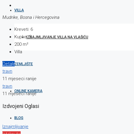
VILLA
Mudrike, Bosna i Hercegovina
Kreveti:
6
Kupke:
2
IZNAJMLJIVANJE VILLA NA VLAŠIĆU
200
m²
Villa
Detalji
ZEMLJIŠTE
travn
11 mjeseci ranije
travn
ONLINE KAMERA
11 mjeseci ranije
Izdvojeni Oglasi
BLOG
Iznajmljivanje
Istaknuto