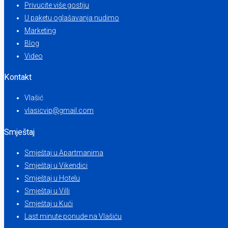
Privucite više gostiju
U paketu oglašavanja nudimo
Marketing
Blog
Video
Kontakt
Vlašić
vlasicvip@gmail.com
Smještaj
Smještaj u Apartmanima
Smještaj u Vikendici
Smještaj u Hotelu
Smještaj u Villi
Smještaj u Kući
Last minute ponude na Vlašiću