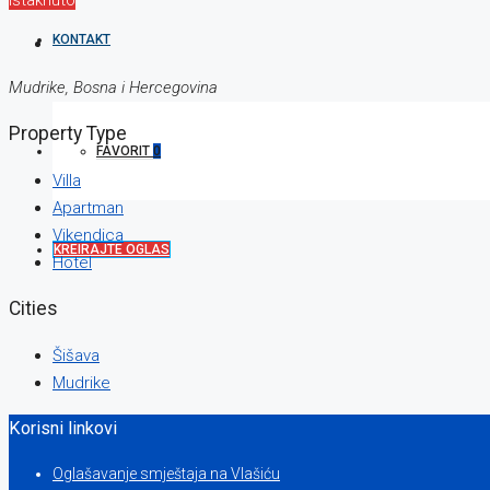
KONTAKT
Mudrike, Bosna i Hercegovina
Property Type
FAVORIT
0
Villa
Apartman
Vikendica
KREIRAJTE OGLAS
Hotel
Cities
Šišava
Mudrike
Korisni linkovi
Oglašavanje smještaja na Vlašiću