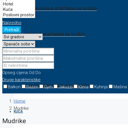
IZNAJMLJIVANJE APARTMANA NA VLAŠIĆU
Napredno
Pretraži
PRODAJA APARTMANA NA VLAŠIĆU
HOTEL
Opseg cijena
Od
Do
Druge karakteristike
IZNAJMLJIVANJE HOTELA NA VLAŠIĆU
Balkon
Bazen
Gym
Jakuzzi
Klima
Kuhinja
Mašina
Home
Mudrike
KUĆA
Mudrike